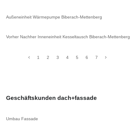
Außeneinheit Wärmepumpe Biberach-Mettenberg
Vorher Nachher Inneneinheit Kesseltausch Biberach-Mettenberg
1
2
3
4
5
6
7
Geschäftskunden dach+fassade
Umbau Fassade