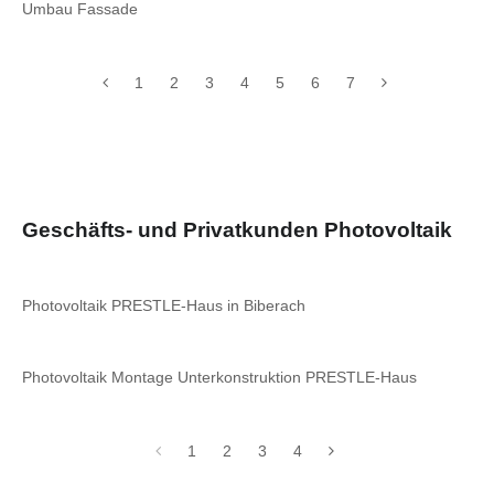
Umbau Fassade
1
2
3
4
5
6
7
Geschäfts- und Privatkunden Photovoltaik
Photovoltaik PRESTLE-Haus in Biberach
Photovoltaik Montage Unterkonstruktion PRESTLE-Haus
1
2
3
4