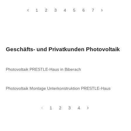
1
2
3
4
5
6
7
Geschäfts- und Privatkunden Photovoltaik
Photovoltaik PRESTLE-Haus in Biberach
Photovoltaik Montage Unterkonstruktion PRESTLE-Haus
1
2
3
4