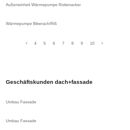
Außeneinheit Wärmepumpe Rottenacker
Wärmepumpe Biberach/Riß
4
5
6
7
8
9
10
Geschäftskunden dach+fassade
Umbau Fassade
Umbau Fassade