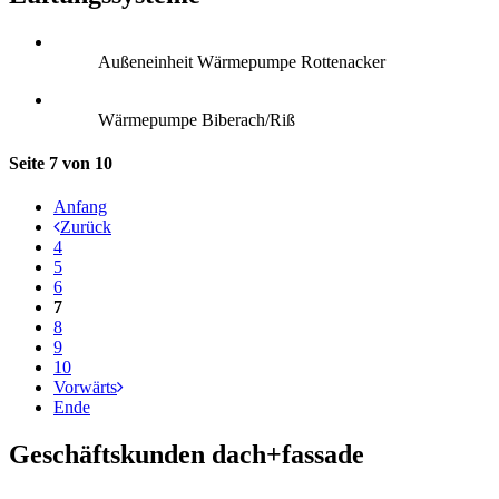
Außeneinheit Wärmepumpe Rottenacker
Wärmepumpe Biberach/Riß
Seite 7 von 10
Anfang
Zurück
4
5
6
7
8
9
10
Vorwärts
Ende
Geschäftskunden dach+fassade