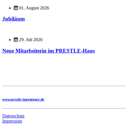
01. August 2026
Jubiläum
29. Juli 2026
Neue Mitarbeiterin im PRESTLE-Haus
Imagefilme
Hier geht es zu unseren Imagefilmen
Sie benötigen eine Planung, dann besuchen Sie uns auf unserer Homepage
www.prestle-ingenieure.de
Datenschutz
Impressum