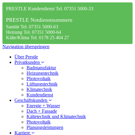
PRESTLE Kundendienst Tel. 07351 5000-33
PRESTLE Notdienstnummern
Sanitär Tel. 07351 5000-63
Heizung Tel. 07351 5000-64
Kälte/Klima Tel. 0178 25 404 27
Navigation überspringen
Über Prestle
Privatkunden
Badmanufaktur
Heizungstechnik
Photovoltaik
Lüftungstechnik
Klimatechnik
Kundendienst
Geschäftskunden
Energie + Wasser
Dach + Fassade
Kältetechnik und Klimatechnik
Photovoltaik
Planungsleistungen
Karriere