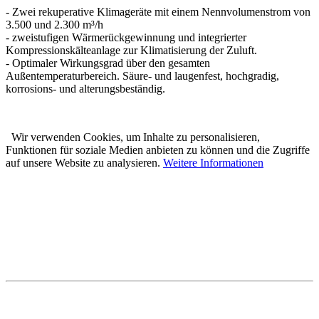
- Zwei rekuperative Klimageräte mit einem Nennvolumenstrom von
3.500 und 2.300 m³/h
- zweistufigen Wärmerückgewinnung und integrierter
Kompressionskälteanlage zur Klimatisierung der Zuluft.
- Optimaler Wirkungsgrad über den gesamten
Außentemperaturbereich. Säure- und laugenfest, hochgradig,
korrosions- und alterungsbeständig.
Wir verwenden Cookies, um Inhalte zu personalisieren,
Funktionen für soziale Medien anbieten zu können und die Zugriffe
auf unsere Website zu analysieren.
Weitere Informationen
Karl Prestle Sanitär-Heizung-
Flaschnerei GmbH & Co. KG
Freiburger Str. 40
88400 Biberach
Telefon: 07351 5000-0
E-Mail: info@prestle.de
Öffnungszeiten im PRESTLE-Haus:
Ausstellung Mo - Fr 7 - 12 und 13 - 17 Uhr