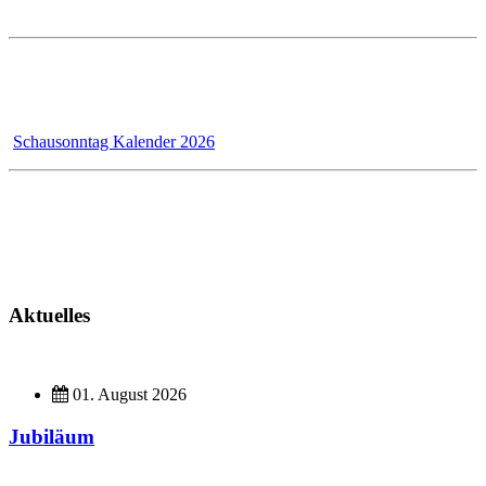
Samstags ist die Ausstellung geschlossen!
Wir - das Badmanufaktur-Team - renovieren für unsere Kunden,
dadurch bleibt der Schausonntag bis 31.12.2026 wegen Umbau
geschlossen!
Schausonntag Kalender 2026
Kundendienst
Montag - Donnerstag 7 - 12 Uhr und 13 - 17 Uhr
Freitag 7 - 13 Uhr
Aktuelles
01. August 2026
Jubiläum