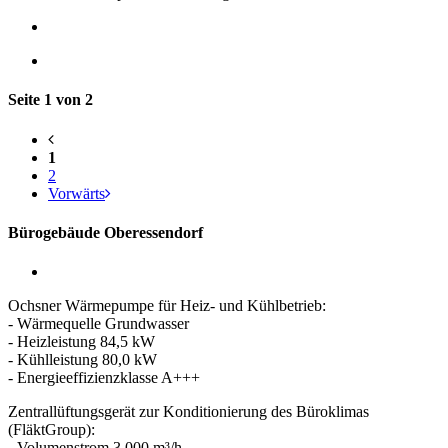
Seite 1 von 2
1
2
Vorwärts
Bürogebäude Oberessendorf
Ochsner Wärmepumpe für Heiz- und Kühlbetrieb:
- Wärmequelle Grundwasser
- Heizleistung 84,5 kW
- Kühlleistung 80,0 kW
- Energieeffizienzklasse A+++
Zentrallüftungsgerät zur Konditionierung des Büroklimas
(FläktGroup):
- Volumenstrom 3.000 m³/h