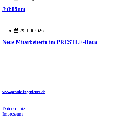
Jubiläum
29. Juli 2026
Neue Mitarbeiterin im PRESTLE-Haus
Imagefilme
Hier geht es zu unseren Imagefilmen
Sie benötigen eine Planung, dann besuchen Sie uns auf unserer Homepage
www.prestle-ingenieure.de
Datenschutz
Impressum
Bildungsskooperation mit folgenden Schulen