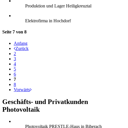
Produktion und Lager Heiligkreuztal
Elektrofirma in Hochdorf
Seite 7 von 8
Anfang
Zurück
2
3
4
5
6
7
8
Vorwärts
Geschäfts- und Privatkunden
Photovoltaik
Photovoltaik PRESTLE-Haus in Biberach