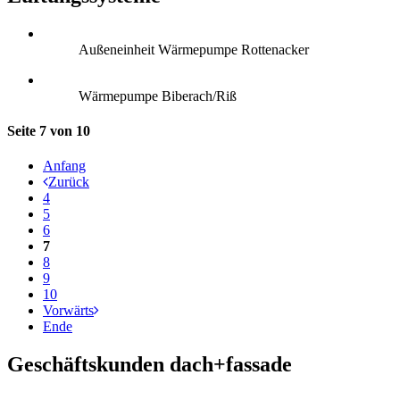
Außeneinheit Wärmepumpe Rottenacker
Wärmepumpe Biberach/Riß
Seite 7 von 10
Anfang
Zurück
4
5
6
7
8
9
10
Vorwärts
Ende
Geschäftskunden dach+fassade