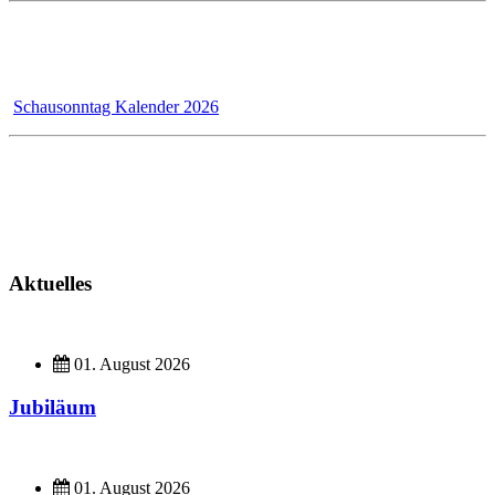
Wir - das Badmanufaktur-Team - renovieren für unsere Kunden,
dadurch bleibt der Schausonntag bis 31.12.2026 wegen Umbau
geschlossen!
Schausonntag Kalender 2026
Kundendienst
Montag - Donnerstag 7 - 12 Uhr und 13 - 17 Uhr
Freitag 7 - 13 Uhr
Aktuelles
01. August 2026
Jubiläum
01. August 2026