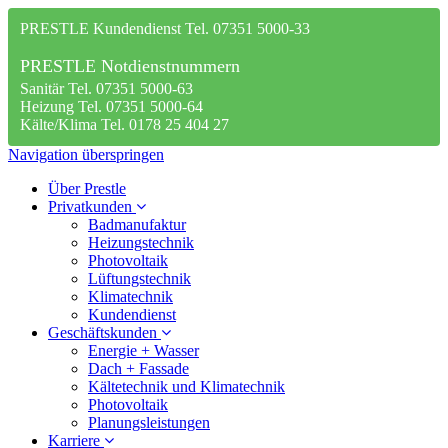
PRESTLE Kundendienst Tel. 07351 5000-33
PRESTLE Notdienstnummern
Sanitär Tel. 07351 5000-63
Heizung Tel. 07351 5000-64
Kälte/Klima Tel. 0178 25 404 27
Navigation überspringen
Über Prestle
Privatkunden
Badmanufaktur
Heizungstechnik
Photovoltaik
Lüftungstechnik
Klimatechnik
Kundendienst
Geschäftskunden
Energie + Wasser
Dach + Fassade
Kältetechnik und Klimatechnik
Photovoltaik
Planungsleistungen
Karriere