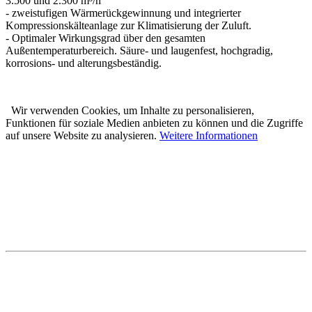
3.500 und 2.300 m³/h
- zweistufigen Wärmerückgewinnung und integrierter
Kompressionskälteanlage zur Klimatisierung der Zuluft.
- Optimaler Wirkungsgrad über den gesamten
Außentemperaturbereich. Säure- und laugenfest, hochgradig,
korrosions- und alterungsbeständig.
Wir verwenden Cookies, um Inhalte zu personalisieren,
Funktionen für soziale Medien anbieten zu können und die Zugriffe
auf unsere Website zu analysieren.
Weitere Informationen
Karl Prestle Sanitär-Heizung-
Flaschnerei GmbH & Co. KG
Freiburger Str. 40
88400 Biberach
Telefon: 07351 5000-0
E-Mail: info@prestle.de
Öffnungszeiten im PRESTLE-Haus:
Ausstellung Mo - Fr 7 - 12 und 13 - 17 Uhr
Samstags ist die Ausstellung geschlossen!