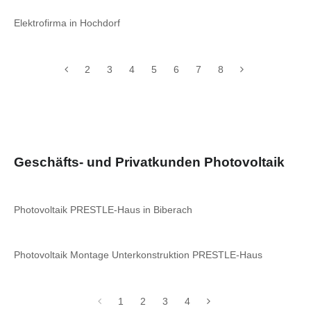
Elektrofirma in Hochdorf
2
3
4
5
6
7
8
Geschäfts- und Privatkunden Photovoltaik
Photovoltaik PRESTLE-Haus in Biberach
Photovoltaik Montage Unterkonstruktion PRESTLE-Haus
1
2
3
4