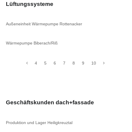
Lüftungssysteme
Außeneinheit Wärmepumpe Rottenacker
Wärmepumpe Biberach/Riß
4
5
6
7
8
9
10
Geschäftskunden dach+fassade
Produktion und Lager Heiligkreuztal