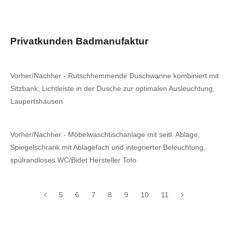
Privatkunden Badmanufaktur
Vorher/Nachher - Rutschhemmende Duschwanne kombiniert mit
Sitzbank, Lichtleiste in der Dusche zur optimalen Ausleuchtung,
Laupertshausen
Vorher/Nachher - Möbelwaschtischanlage mit seitl. Ablage,
Spiegelschrank mit Ablagefach und integrierter Beleuchtung,
spülrandloses WC/Bidet Hersteller Toto
5
6
7
8
9
10
11