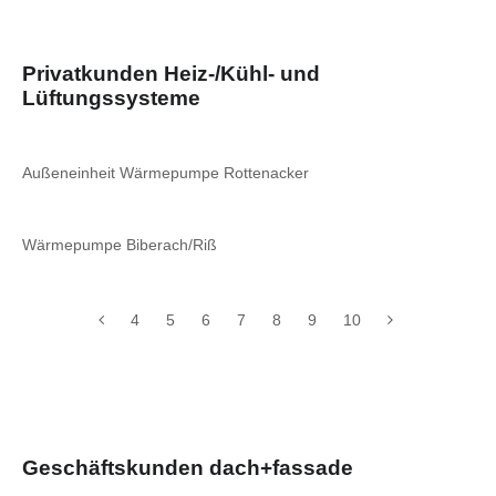
Privatkunden Heiz-/Kühl- und
Lüftungssysteme
Außeneinheit Wärmepumpe Rottenacker
Wärmepumpe Biberach/Riß
4
5
6
7
8
9
10
Geschäftskunden dach+fassade