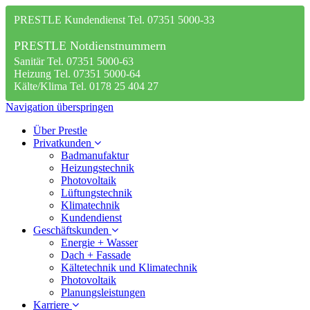
PRESTLE Kundendienst Tel. 07351 5000-33
PRESTLE Notdienstnummern
Sanitär Tel. 07351 5000-63
Heizung Tel. 07351 5000-64
Kälte/Klima Tel. 0178 25 404 27
Navigation überspringen
Über Prestle
Privatkunden
Badmanufaktur
Heizungstechnik
Photovoltaik
Lüftungstechnik
Klimatechnik
Kundendienst
Geschäftskunden
Energie + Wasser
Dach + Fassade
Kältetechnik und Klimatechnik
Photovoltaik
Planungsleistungen
Karriere