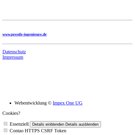
Hier geht es zu unseren Imagefilmen
Sie benötigen eine Planung, dann besuchen Sie uns auf unserer Homepage
www.prestle-ingenieure.de
Datenschutz
Impressum
Bildungsskooperation mit folgenden Schulen
Webentwicklung ©
Impex One UG
Cookies?
Essenziell
Details einblenden
Details ausblenden
Contao HTTPS CSRF Token