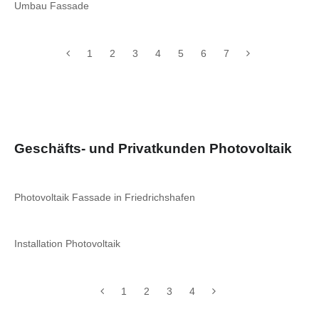
Umbau Fassade
1
2
3
4
5
6
7
Geschäfts- und Privatkunden Photovoltaik
Photovoltaik Fassade in Friedrichshafen
Installation Photovoltaik
1
2
3
4