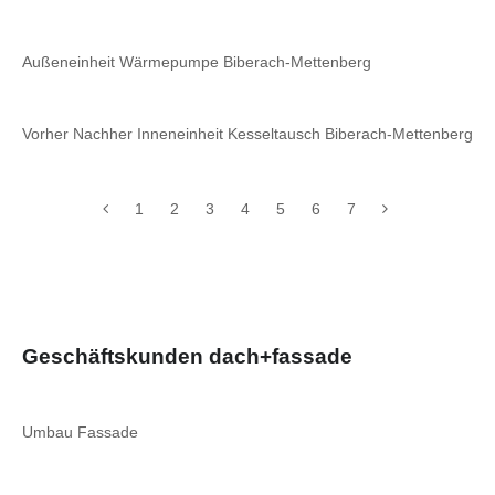
Außeneinheit Wärmepumpe Biberach-Mettenberg
Vorher Nachher Inneneinheit Kesseltausch Biberach-Mettenberg
1
2
3
4
5
6
7
Geschäftskunden dach+fassade
Umbau Fassade