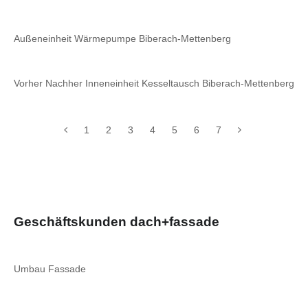
Außeneinheit Wärmepumpe Biberach-Mettenberg
Vorher Nachher Inneneinheit Kesseltausch Biberach-Mettenberg
1
2
3
4
5
6
7
Geschäftskunden dach+fassade
Umbau Fassade