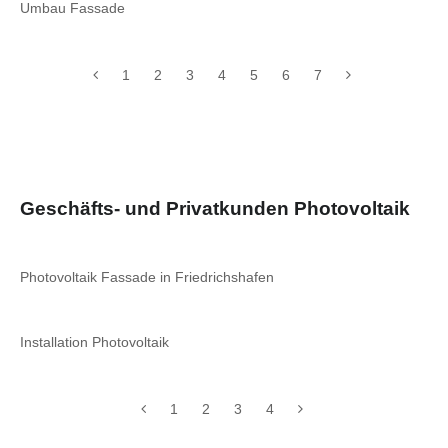
Umbau Fassade
1
2
3
4
5
6
7
Geschäfts- und Privatkunden Photovoltaik
Photovoltaik Fassade in Friedrichshafen
Installation Photovoltaik
1
2
3
4