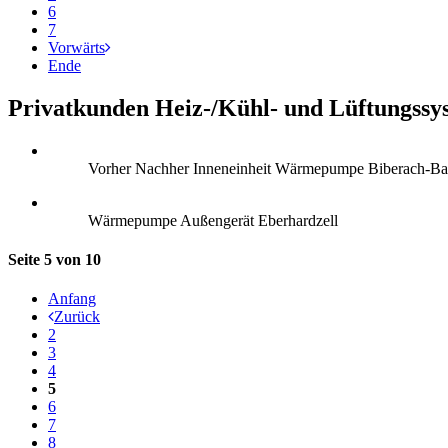
6
7
Vorwärts
Ende
Privatkunden Heiz-/Kühl- und Lüftungssy
Vorher Nachher Inneneinheit Wärmepumpe Biberach-Ba
Wärmepumpe Außengerät Eberhardzell
Seite 5 von 10
Anfang
Zurück
2
3
4
5
6
7
8