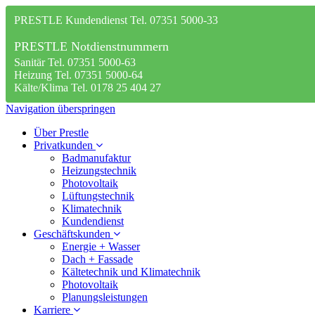
PRESTLE Kundendienst Tel. 07351 5000-33
PRESTLE Notdienstnummern
Sanitär Tel. 07351 5000-63
Heizung Tel. 07351 5000-64
Kälte/Klima Tel. 0178 25 404 27
Navigation überspringen
Über Prestle
Privatkunden
Badmanufaktur
Heizungstechnik
Photovoltaik
Lüftungstechnik
Klimatechnik
Kundendienst
Geschäftskunden
Energie + Wasser
Dach + Fassade
Kältetechnik und Klimatechnik
Photovoltaik
Planungsleistungen
Karriere