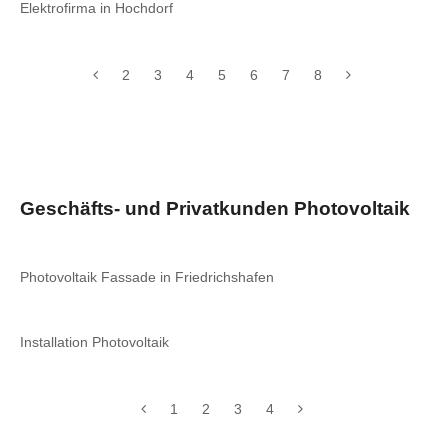
Elektrofirma in Hochdorf
2
3
4
5
6
7
8
Geschäfts- und Privatkunden Photovoltaik
Photovoltaik Fassade in Friedrichshafen
Installation Photovoltaik
1
2
3
4