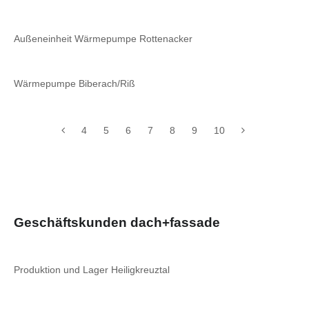
Außeneinheit Wärmepumpe Rottenacker
Wärmepumpe Biberach/Riß
4
5
6
7
8
9
10
Geschäftskunden dach+fassade
Produktion und Lager Heiligkreuztal