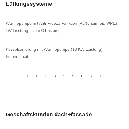
Lüftungssysteme
Wärmepumpe mit Anti Freeze Funktion (Außeneinheit, WP13
kW Leistung) - alte Ölheizung
Kesselsanierung mit Wärmepumpe (13 KW Leistung) -
Inneneinheit
1
2
3
4
5
6
7
Geschäftskunden dach+fassade