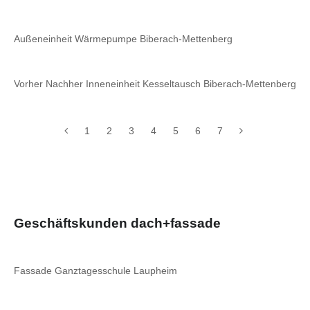
Außeneinheit Wärmepumpe Biberach-Mettenberg
Vorher Nachher Inneneinheit Kesseltausch Biberach-Mettenberg
1
2
3
4
5
6
7
Geschäftskunden dach+fassade
Fassade Ganztagesschule Laupheim