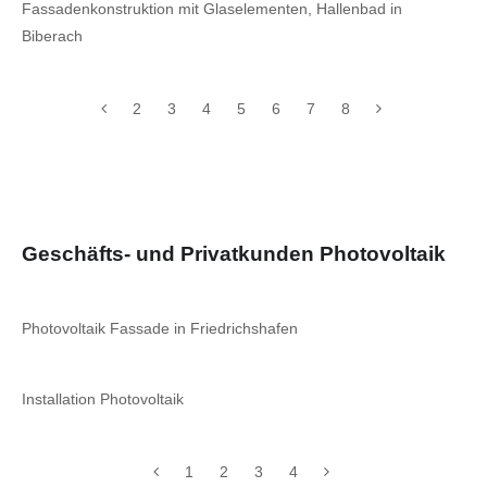
Fassadenkonstruktion mit Glaselementen, Hallenbad in
Biberach
2
3
4
5
6
7
8
Geschäfts- und Privatkunden Photovoltaik
Photovoltaik Fassade in Friedrichshafen
Installation Photovoltaik
1
2
3
4