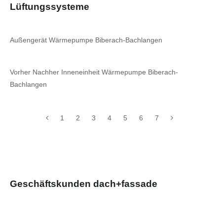
Lüftungssysteme
Außengerät Wärmepumpe Biberach-Bachlangen
Vorher Nachher Inneneinheit Wärmepumpe Biberach-
Bachlangen
1
2
3
4
5
6
7
Geschäftskunden dach+fassade