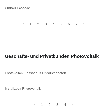
Umbau Fassade
1
2
3
4
5
6
7
Geschäfts- und Privatkunden Photovoltaik
Photovoltaik Fassade in Friedrichshafen
Installation Photovoltaik
1
2
3
4