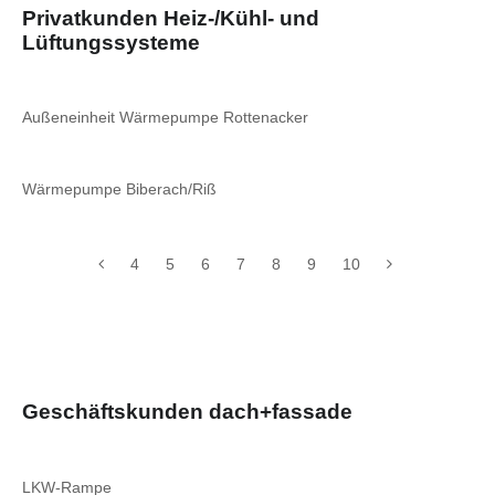
Privatkunden Heiz-/Kühl- und
Lüftungssysteme
Außeneinheit Wärmepumpe Rottenacker
Wärmepumpe Biberach/Riß
4
5
6
7
8
9
10
Geschäftskunden dach+fassade
LKW-Rampe