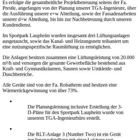
Es erfolgte die gesamtheitliche Projektbetreuung seitens der Fa.
Prestle, angefangen von der Planung unserer TGA-Ingenieure, über
die Ausführung unserer e+w Abteilung, sowie der Fassadenarbeiten
unserer d+w Abteilung, bis hin zur Nachbetreuung durch unseren
Kundendienst.
Im Sportpark Laupheim wurden insgesamt drei Lüftungsanlagen
ausgetauscht, sowie das Kanal- und Heizungsnetz teilsaniert um
eine nutzungsspezifische Raumlüftung zu ermöglichen.
Die Anlagen besitzen zusammen eine Lüftungsleistung von 20.000
m³/h und versorgen die gesamte Gewerbefläche bestehend aus
Kraft- und Gymnastikräumen, Saunen sowie Umkleide- und
Duschbereiche.
Alle Geräte sind von der Fa. Robatherm und besitzen eine
Wärmerückgewinnung von über 73%.
Die Planungsleistung inclusive Erstellung der 3-
D-Pläne für den Sportpark Laupheim wurde von
unserem TGA-Ingenieurbüro erstellt.
Die RLT-Anlage 3 (Number Two) ist ein Gerät
zur Innenaufstellung mit einer Leistung von