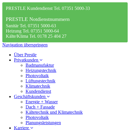
PRESTLE Kundendienst Tel. 07351 5000-33
PRESTLE Notdienstnummern
Sanitär Tel. 07351 5000-63
Heizung Tel. 07351 5000-64
Kälte/Klima Tel. 0178 25 404 27
Navigation überspringen
Über Prestle
Privatkunden
Badmanufaktur
Heizungstechnik
Photovoltaik
Lüftungstechnik
Klimatechnik
Kundendienst
Geschäftskunden
Energie + Wasser
Dach + Fassade
Kältetechnik und Klimatechnik
Photovoltaik
Planungsleistungen
Karriere