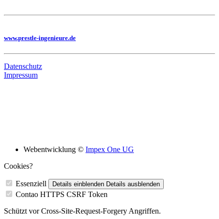
Hier geht es zu unseren Imagefilmen
Sie benötigen eine Planung, dann besuchen Sie uns auf unserer Homepage
www.prestle-ingenieure.de
Datenschutz
Impressum
Bildungsskooperation mit folgenden Schulen
Webentwicklung ©
Impex One UG
Cookies?
Essenziell
Details einblenden
Details ausblenden
Contao HTTPS CSRF Token
Schützt vor Cross-Site-Request-Forgery Angriffen.