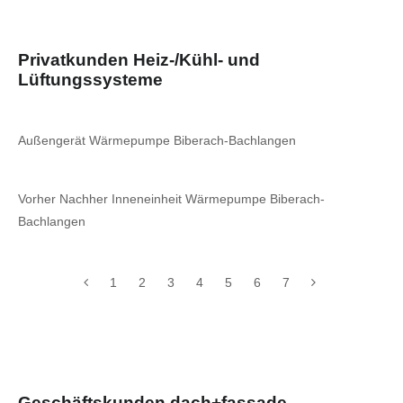
Privatkunden Heiz-/Kühl- und
Lüftungssysteme
Außengerät Wärmepumpe Biberach-Bachlangen
Vorher Nachher Inneneinheit Wärmepumpe Biberach-
Bachlangen
1
2
3
4
5
6
7
Geschäftskunden dach+fassade