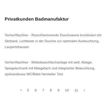
Privatkunden Badmanufaktur
Vorher/Nachher - Rutschhemmende Duschwanne kombiniert mit
Sitzbank, Lichtleiste in der Dusche zur optimalen Ausleuchtung,
Laupertshausen
Vorher/Nachher - Möbelwaschtischanlage mit seitl. Ablage,
Spiegelschrank mit Ablagefach und integrierter Beleuchtung,
spülrandloses WC/Bidet Hersteller Toto
5
6
7
8
9
10
11