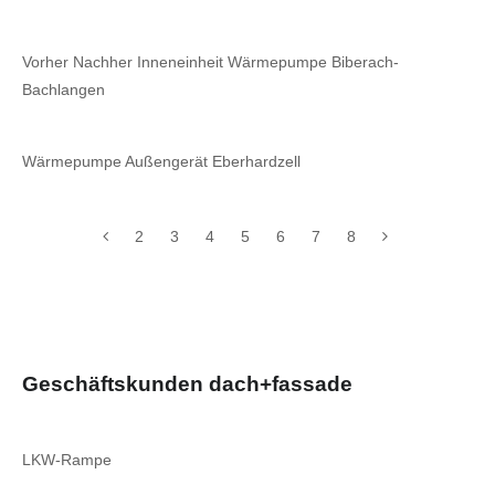
Vorher Nachher Inneneinheit Wärmepumpe Biberach-
Bachlangen
Wärmepumpe Außengerät Eberhardzell
2
3
4
5
6
7
8
Geschäftskunden dach+fassade
LKW-Rampe