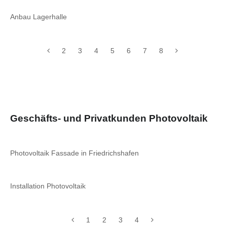
Anbau Lagerhalle
2
3
4
5
6
7
8
Geschäfts- und Privatkunden Photovoltaik
Photovoltaik Fassade in Friedrichshafen
Installation Photovoltaik
1
2
3
4