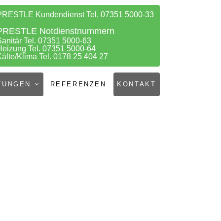
PRESTLE Kundendienst Tel. 07351 5000-33
PRESTLE Notdienstnummern
Sanitär Tel. 07351 5000-63
Heizung Tel. 07351 5000-64
Kälte/Klima Tel. 0178 25 404 27
TUNGEN
REFERENZEN
KONTAKT