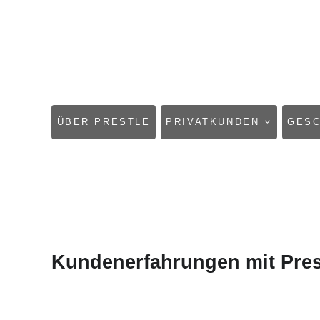
NAVIGATION
ÜBER PRESTLE
PRIVATKUNDEN
GES
ÜBERSPRINGEN
Kundenerfahrungen mit Pres