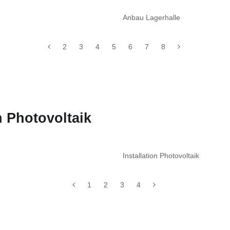
Anbau Lagerhalle
2
3
4
5
6
7
8
 Photovoltaik
Installation Photovoltaik
1
2
3
4