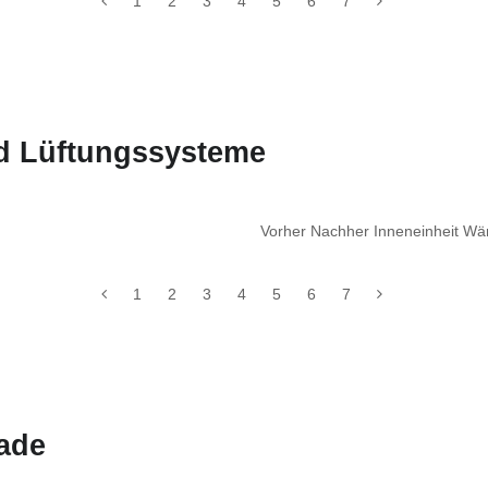
1
2
3
4
5
6
7
nd Lüftungssysteme
Vorher Nachher Inneneinheit W
1
2
3
4
5
6
7
ade