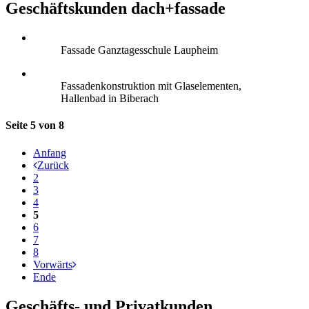
Geschäftskunden dach+fassade
Fassade Ganztagesschule Laupheim
Fassadenkonstruktion mit Glaselementen,
Hallenbad in Biberach
Seite 5 von 8
Anfang
Zurück
2
3
4
5
6
7
8
Vorwärts
Ende
Geschäfts- und Privatkunden