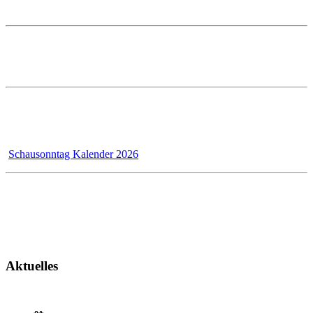
E-Mail: info@prestle.de
Öffnungszeiten im PRESTLE-Haus:
Ausstellung Mo - Fr 7 - 12 und 13 - 17 Uhr
Samstags ist die Ausstellung geschlossen!
Wir - das Badmanufaktur-Team - renovieren für unsere Kunden,
dadurch bleibt der Schausonntag bis 31.12.2026 wegen Umbau
geschlossen!
Schausonntag Kalender 2026
Kundendienst
Montag - Donnerstag 7 - 12 Uhr und 13 - 17 Uhr
Freitag 7 - 13 Uhr
Aktuelles