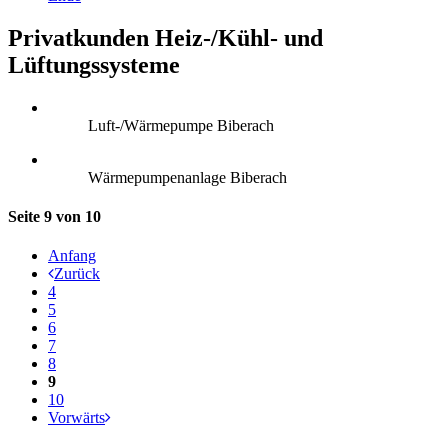
Privatkunden Heiz-/Kühl- und
Lüftungssysteme
Luft-/Wärmepumpe Biberach
Wärmepumpenanlage Biberach
Seite 9 von 10
Anfang
Zurück
4
5
6
7
8
9
10
Vorwärts