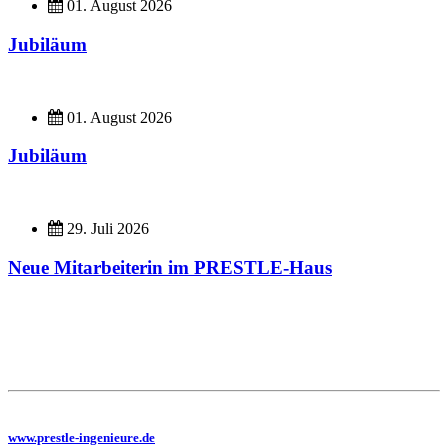
01. August 2026
Jubiläum
01. August 2026
Jubiläum
29. Juli 2026
Neue Mitarbeiterin im PRESTLE-Haus
Imagefilme
Hier geht es zu unseren Imagefilmen
Sie benötigen eine Planung, dann besuchen Sie uns auf unserer Homepage
www.prestle-ingenieure.de