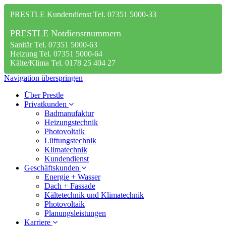
PRESTLE Kundendienst Tel. 07351 5000-33
PRESTLE Notdienstnummern
Sanitär Tel. 07351 5000-63
Heizung Tel. 07351 5000-64
Kälte/Klima Tel. 0178 25 404 27
Navigation überspringen
Über Prestle
Privatkunden
Badmanufaktur
Heizungstechnik
Photovoltaik
Lüftungstechnik
Klimatechnik
Kundendienst
Geschäftskunden
Energie + Wasser
Dach + Fassade
Kältetechnik und Klimatechnik
Photovoltaik
Planungsleistungen
Karriere