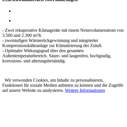
- Zwei rekuperative Klimageräte mit einem Nennvolumenstrom von
3.500 und 2.300 m³/h
- zweistufigen Wärmerückgewinnung und integrierter
Kompressionskälteanlage zur Klimatisierung der Zuluft.
- Optimaler Wirkungsgrad über den gesamten
Außentemperaturbereich. Säure- und laugenfest, hochgradig,
korrosions- und alterungsbeständig.
Wir verwenden Cookies, um Inhalte zu personalisieren,
Funktionen für soziale Medien anbieten zu können und die Zugriffe
auf unsere Website zu analysieren.
Weitere Informationen
Karl Prestle Sanitär-Heizung-
Flaschnerei GmbH & Co. KG
Freiburger Str. 40
88400 Biberach
Telefon: 07351 5000-0