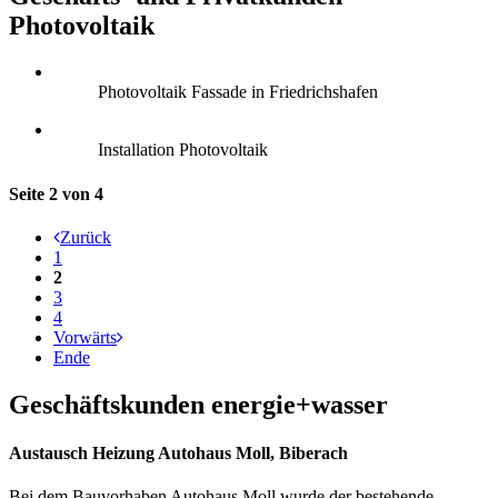
Photovoltaik
Photovoltaik Fassade in Friedrichshafen
Installation Photovoltaik
Seite 2 von 4
Zurück
1
2
3
4
Vorwärts
Ende
Geschäftskunden energie+wasser
Austausch Heizung Autohaus Moll, Biberach
Bei dem Bauvorhaben Autohaus Moll wurde der bestehende