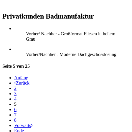
Privatkunden Badmanufaktur
Vorher/ Nachher - Großformat Fliesen in hellem
Grau
Vorher/Nachher - Moderne Dachgeschosslösung
Seite 5 von 25
Anfang
Zurück
2
3
4
5
6
7
8
Vorwärts
Ende