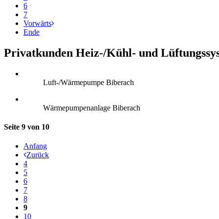
6
7
Vorwärts
Ende
Privatkunden Heiz-/Kühl- und Lüftungssy
Luft-/Wärmepumpe Biberach
Wärmepumpenanlage Biberach
Seite 9 von 10
Anfang
Zurück
4
5
6
7
8
9
10