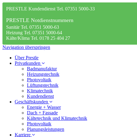
PRESTLE Kundendienst Tel. 07351 5000-33
PRESTLE Notdienstnummern
Sanitär Tel. 07351 5000-63
Heizung Tel. 07351 5000-64
Kälte/Klima Tel. 0178 25 404 27
Navigation überspringen
Über Prestle
Privatkunden
Badmanufaktur
Heizungstechnik
Photovoltaik
Lüftungstechnik
Klimatechnik
Kundendienst
Geschäftskunden
Energie + Wasser
Dach + Fassade
Kältetechnik und Klimatechnik
Photovoltaik
Planungsleistungen
Karriere