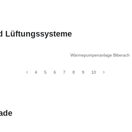
nd Lüftungssysteme
Wärmepumpenanlage Biberach
4
5
6
7
8
9
10
ade