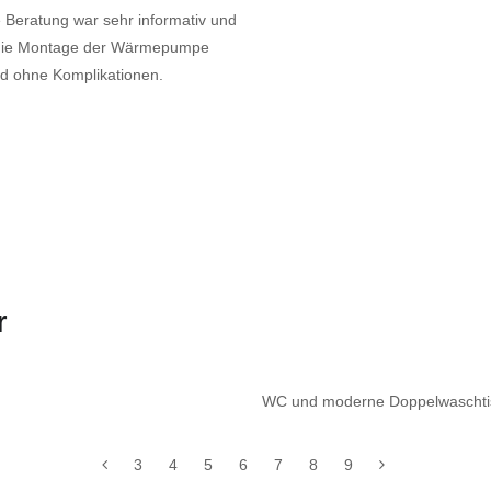
e Beratung war sehr informativ und
e die Montage der Wärmepumpe
und ohne Komplikationen.
r
WC und moderne Doppelwaschtis
3
4
5
6
7
8
9