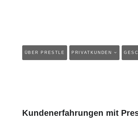
NAVIGATION
ÜBER PRESTLE
PRIVATKUNDEN
GES
ÜBERSPRINGEN
Kundenerfahrungen mit Pres