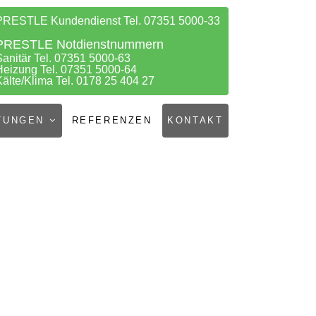
PRESTLE Kundendienst Tel. 07351 5000-33
PRESTLE Notdienstnummern
Sanitär Tel. 07351 5000-63
Heizung Tel. 07351 5000-64
Kälte/Klima Tel. 0178 25 404 27
TUNGEN
REFERENZEN
KONTAKT