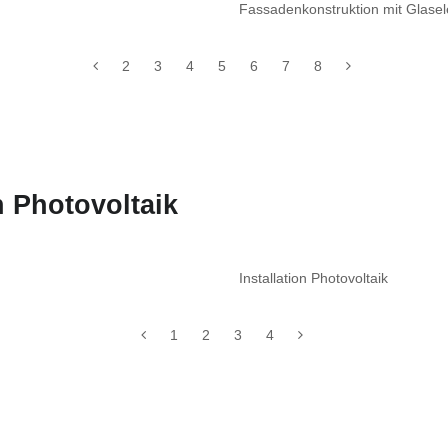
Fassadenkonstruktion mit Glasel
2
3
4
5
6
7
8
 Photovoltaik
Installation Photovoltaik
1
2
3
4