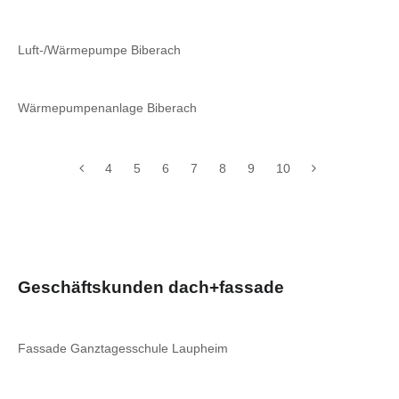
Luft-/Wärmepumpe Biberach
Wärmepumpenanlage Biberach
4
5
6
7
8
9
10
Geschäftskunden dach+fassade
Fassade Ganztagesschule Laupheim