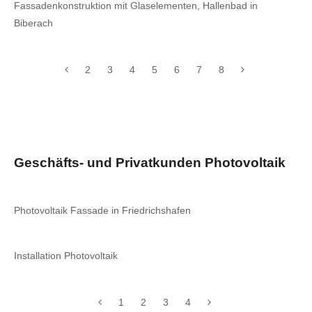
Fassadenkonstruktion mit Glaselementen, Hallenbad in
Biberach
2
3
4
5
6
7
8
Geschäfts- und Privatkunden Photovoltaik
Photovoltaik Fassade in Friedrichshafen
Installation Photovoltaik
1
2
3
4