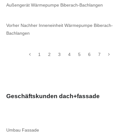
Außengerät Wärmepumpe Biberach-Bachlangen
Vorher Nachher Inneneinheit Wärmepumpe Biberach-
Bachlangen
1
2
3
4
5
6
7
Geschäftskunden dach+fassade
Umbau Fassade