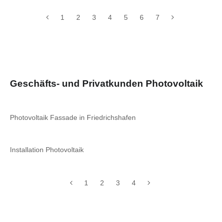
1
2
3
4
5
6
7
Geschäfts- und Privatkunden Photovoltaik
Photovoltaik Fassade in Friedrichshafen
Installation Photovoltaik
1
2
3
4