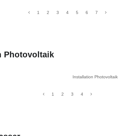
1
2
3
4
5
6
7
 Photovoltaik
Installation Photovoltaik
1
2
3
4