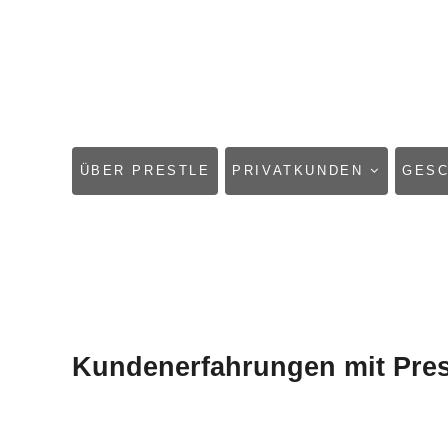
NAVIGATION
ÜBER PRESTLE
PRIVATKUNDEN
GES
ÜBERSPRINGEN
Kundenerfahrungen mit Pres