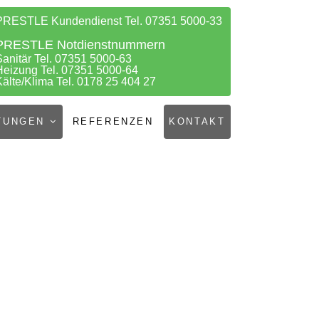
PRESTLE Kundendienst Tel. 07351 5000-33
PRESTLE Notdienstnummern
Sanitär Tel. 07351 5000-63
Heizung Tel. 07351 5000-64
Kälte/Klima Tel. 0178 25 404 27
TUNGEN
REFERENZEN
KONTAKT