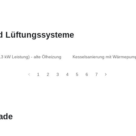
nd Lüftungssysteme
 kW Leistung) - alte Ölheizung
Kesselsanierung mit Wärmepumpe
1
2
3
4
5
6
7
ade