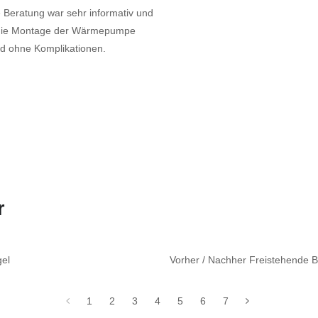
e Beratung war sehr informativ und
e die Montage der Wärmepumpe
und ohne Komplikationen.
r
gel
Vorher / Nachher Freistehende
1
2
3
4
5
6
7