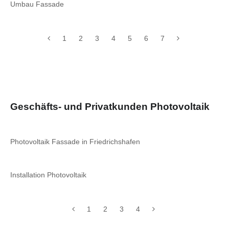
Umbau Fassade
1
2
3
4
5
6
7
Geschäfts- und Privatkunden Photovoltaik
Photovoltaik Fassade in Friedrichshafen
Installation Photovoltaik
1
2
3
4