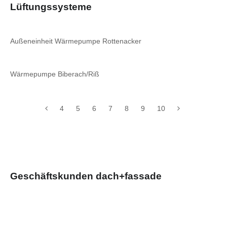
Lüftungssysteme
Außeneinheit Wärmepumpe Rottenacker
Wärmepumpe Biberach/Riß
4
5
6
7
8
9
10
Geschäftskunden dach+fassade