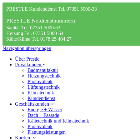
PRESTLE Kundendienst Tel. 07351 5000-33
PRESTLE Notdienstnummern
Sanitär Tel. 07351 5000-63
Heizung Tel. 07351 5000-64
Kälte/Klima Tel. 0178 25 404 27
Navigation überspringen
Über Prestle
Privatkunden
Badmanufaktur
Heizungstechnik
Photovoltaik
Lüftungstechnik
Klimatechnik
Kundendienst
Geschäftskunden
Energie + Wasser
Dach + Fassade
Kältetechnik und Klimatechnik
Photovoltaik
Planungsleistungen
Karriere