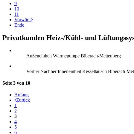
9
10
11
Vorwärts
Ende
Privatkunden Heiz-/Kühl- und Lüftungssy
Außeneinheit Wärmepumpe Biberach-Mettenberg
Vorher Nachher Inneneinheit Kesseltausch Biberach-Met
Seite 3 von 10
Anfang
Zurück
1
2
3
4
5
6