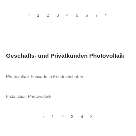
1
2
3
4
5
6
7
Geschäfts- und Privatkunden Photovoltaik
Photovoltaik Fassade in Friedrichshafen
Installation Photovoltaik
1
2
3
4