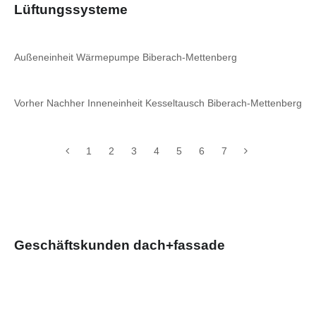
Lüftungssysteme
Außeneinheit Wärmepumpe Biberach-Mettenberg
Vorher Nachher Inneneinheit Kesseltausch Biberach-Mettenberg
1
2
3
4
5
6
7
Geschäftskunden dach+fassade