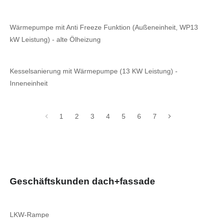
Wärmepumpe mit Anti Freeze Funktion (Außeneinheit, WP13
kW Leistung) - alte Ölheizung
Kesselsanierung mit Wärmepumpe (13 KW Leistung) -
Inneneinheit
1
2
3
4
5
6
7
Geschäftskunden dach+fassade
LKW-Rampe