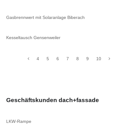
Gasbrennwert mit Solaranlage Biberach
Kesseltausch Gensenweiler
4
5
6
7
8
9
10
Geschäftskunden dach+fassade
LKW-Rampe