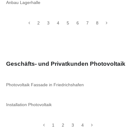
Anbau Lagerhalle
2
3
4
5
6
7
8
Geschäfts- und Privatkunden Photovoltaik
Photovoltaik Fassade in Friedrichshafen
Installation Photovoltaik
1
2
3
4