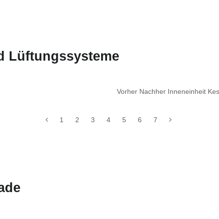
nd Lüftungssysteme
Vorher Nachher Inneneinheit Ke
1
2
3
4
5
6
7
ade