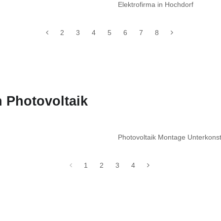
Elektrofirma in Hochdorf
2
3
4
5
6
7
8
 Photovoltaik
Photovoltaik Montage Unterkon
1
2
3
4