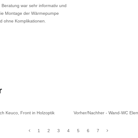
e Beratung war sehr informativ und
e die Montage der Wärmepumpe
und ohne Komplikationen.
r
h Keuco, Front in Holzoptik
Vorher/Nachher - Wand-WC Eleme
1
2
3
4
5
6
7