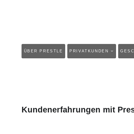
NAVIGATION
ÜBER PRESTLE
PRIVATKUNDEN
GES
ÜBERSPRINGEN
Kundenerfahrungen mit Pres