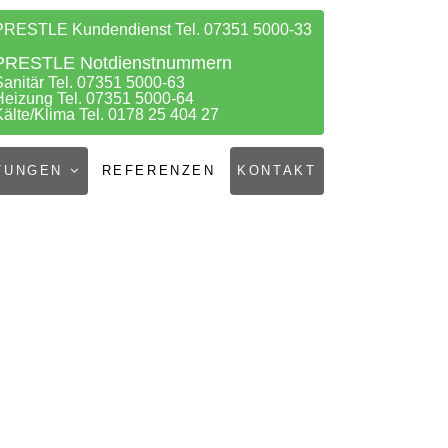
PRESTLE Kundendienst Tel. 07351 5000-33
PRESTLE Notdienstnummern
Sanitär Tel. 07351 5000-63
Heizung Tel. 07351 5000-64
Kälte/Klima Tel. 0178 25 404 27
TUNGEN
REFERENZEN
KONTAKT