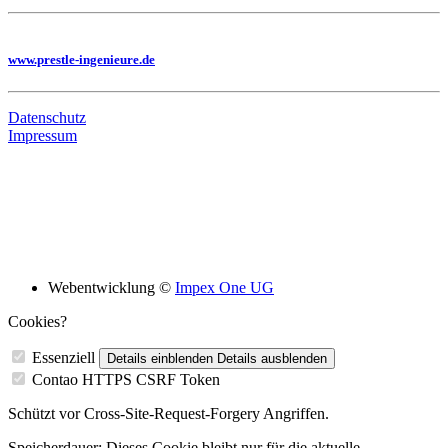
Sie benötigen eine Planung, dann besuchen Sie uns auf unserer Homepage
www.prestle-ingenieure.de
Datenschutz
Impressum
Bildungsskooperation mit folgenden Schulen
Webentwicklung ©
Impex One UG
Cookies?
Essenziell
Details einblenden
Details ausblenden
Contao HTTPS CSRF Token
Schützt vor Cross-Site-Request-Forgery Angriffen.
Speicherdauer:
Dieses Cookie bleibt nur für die aktuelle