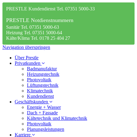
PRESTLE Kundendienst Tel. 07351 5000-33
PRESTLE Notdienstnummern
Sanitär Tel. 07351 5000-63
Heizung Tel. 07351 5000-64
Kälte/Klima Tel. 0178 25 404 27
Navigation überspringen
Über Prestle
Privatkunden
Badmanufaktur
Heizungstechnik
Photovoltaik
Lüftungstechnik
Klimatechnik
Kundendienst
Geschäftskunden
Energie + Wasser
Dach + Fassade
Kältetechnik und Klimatechnik
Photovoltaik
Planungsleistungen
Karriere