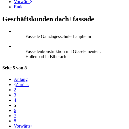
Vorwärts
Ende
Geschäftskunden dach+fassade
Fassade Ganztagesschule Laupheim
Fassadenkonstruktion mit Glaselementen,
Hallenbad in Biberach
Seite 5 von 8
Anfang
Zurück
2
3
4
5
6
7
8
Vorwärts