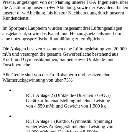
Prestle, angefangen von der Planung unserer TGA-Ingenieure, über
die Ausführung unserer e+w Abteilung, sowie der Fassadenarbeiten
unserer d+w Abteilung, bis hin zur Nachbetreuung durch unseren
Kundendienst.
Im Sportpark Laupheim wurden insgesamt drei Lüftungsanlagen
ausgetauscht, sowie das Kanal- und Heizungsnetz teilsaniert um
eine nutzungsspezifische Raumlüftung zu ermöglichen.
Die Anlagen besitzen zusammen eine Lüftungsleistung von 20.000
m³/h und versorgen die gesamte Gewerbefläche bestehend aus
Kraft- und Gymnastikräumen, Saunen sowie Umkleide- und
Duschbereiche.
Alle Geräte sind von der Fa. Robatherm und besitzen eine
Wärmerückgewinnung von über 73%.
RLT-Anlage 2 (Umkleide+Duschen EG/OG)
Gerät zur Innenaufstellung mit einer Leistung
von 4.550 m³/h und Gewicht von 1.500 kg
RLT-Anlage 1 (Kardio, Gymnastik, Spinning)
wetterfestes Außengerät mit einer Leistung von
11.000 m³/h und Gewicht von 5.500kg.