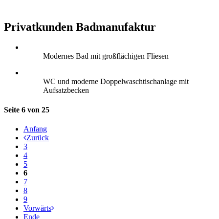
Privatkunden Badmanufaktur
Modernes Bad mit großflächigen Fliesen
WC und moderne Doppelwaschtischanlage mit
Aufsatzbecken
Seite 6 von 25
Anfang
Zurück
3
4
5
6
7
8
9
Vorwärts
Ende