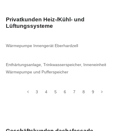
Privatkunden Heiz-/Kühl- und
Lüftungssysteme
Wärmepumpe Innengerät Eberhardzell
Enthärtungsanlage, Trinkwasserspeicher, Inneneinheit
Wärmepumpe und Pufferspeicher
3
4
5
6
7
8
9
Geschäftskunden dach+fassade