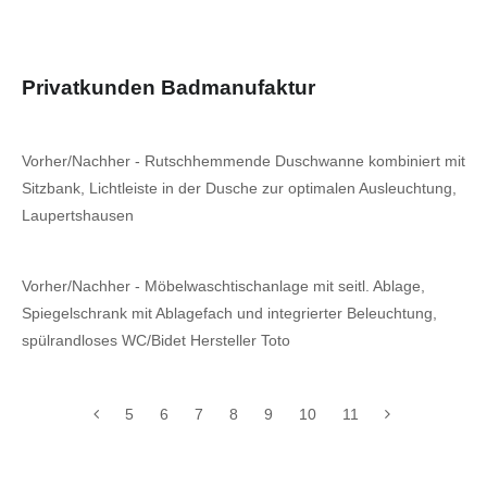
Privatkunden Badmanufaktur
Vorher/Nachher - Rutschhemmende Duschwanne kombiniert mit
Sitzbank, Lichtleiste in der Dusche zur optimalen Ausleuchtung,
Laupertshausen
Vorher/Nachher - Möbelwaschtischanlage mit seitl. Ablage,
Spiegelschrank mit Ablagefach und integrierter Beleuchtung,
spülrandloses WC/Bidet Hersteller Toto
5
6
7
8
9
10
11