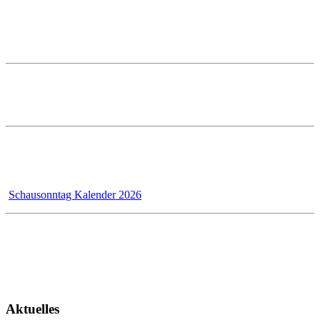
88400 Biberach
Telefon: 07351 5000-0
E-Mail: info@prestle.de
Öffnungszeiten im PRESTLE-Haus:
Ausstellung Mo - Fr 7 - 12 und 13 - 17 Uhr
Samstags ist die Ausstellung geschlossen!
Wir - das Badmanufaktur-Team - renovieren für unsere Kunden,
dadurch bleibt der Schausonntag bis 31.12.2026 wegen Umbau
geschlossen!
Schausonntag Kalender 2026
Kundendienst
Montag - Donnerstag 7 - 12 Uhr und 13 - 17 Uhr
Freitag 7 - 13 Uhr
Aktuelles