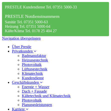
PRESTLE Kundendienst Tel. 07351 5000-33
PRESTLE Notdienstnummern
Sanitär Tel. 07351 5000-63
Heizung Tel. 07351 5000-64
Kälte/Klima Tel. 0178 25 404 27
Navigation überspringen
Über Prestle
Privatkunden
Badmanufaktur
Heizungstechnik
Photovoltaik
Lüftungstechnik
Klimatechnik
Kundendienst
Geschäftskunden
Energie + Wasser
Dach + Fassade
Kältetechnik und Klimatechnik
Photovoltaik
Planungsleistungen
Karriere