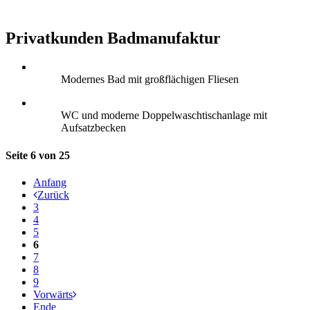
Privatkunden Badmanufaktur
Modernes Bad mit großflächigen Fliesen
WC und moderne Doppelwaschtischanlage mit
Aufsatzbecken
Seite 6 von 25
Anfang
Zurück
3
4
5
6
7
8
9
Vorwärts
Ende