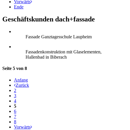
Vorwärts
Ende
Geschäftskunden dach+fassade
Fassade Ganztagesschule Laupheim
Fassadenkonstruktion mit Glaselementen,
Hallenbad in Biberach
Seite 5 von 8
Anfang
Zurück
2
3
4
5
6
7
8
Vorwärts