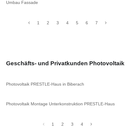
Umbau Fassade
1
2
3
4
5
6
7
Geschäfts- und Privatkunden Photovoltaik
Photovoltaik PRESTLE-Haus in Biberach
Photovoltaik Montage Unterkonstruktion PRESTLE-Haus
1
2
3
4