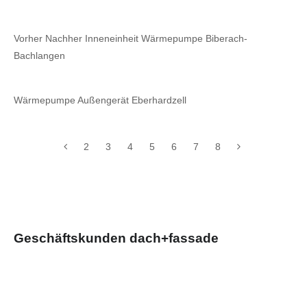
Vorher Nachher Inneneinheit Wärmepumpe Biberach-
Bachlangen
Wärmepumpe Außengerät Eberhardzell
2
3
4
5
6
7
8
Geschäftskunden dach+fassade