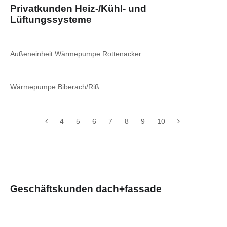
Privatkunden Heiz-/Kühl- und
Lüftungssysteme
Außeneinheit Wärmepumpe Rottenacker
Wärmepumpe Biberach/Riß
4
5
6
7
8
9
10
Geschäftskunden dach+fassade