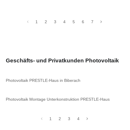
1
2
3
4
5
6
7
Geschäfts- und Privatkunden Photovoltaik
Photovoltaik PRESTLE-Haus in Biberach
Photovoltaik Montage Unterkonstruktion PRESTLE-Haus
1
2
3
4