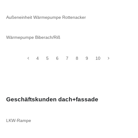
Außeneinheit Wärmepumpe Rottenacker
Wärmepumpe Biberach/Riß
4
5
6
7
8
9
10
Geschäftskunden dach+fassade
LKW-Rampe