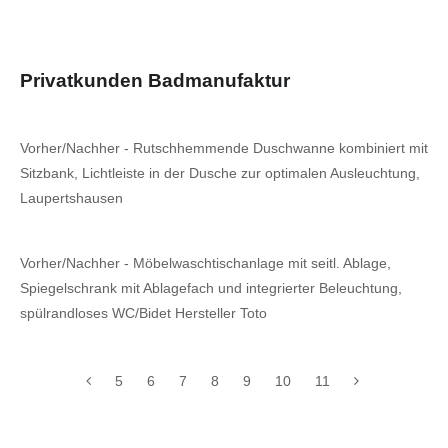
Privatkunden Badmanufaktur
Vorher/Nachher - Rutschhemmende Duschwanne kombiniert mit
Sitzbank, Lichtleiste in der Dusche zur optimalen Ausleuchtung,
Laupertshausen
Vorher/Nachher - Möbelwaschtischanlage mit seitl. Ablage,
Spiegelschrank mit Ablagefach und integrierter Beleuchtung,
spülrandloses WC/Bidet Hersteller Toto
5
6
7
8
9
10
11