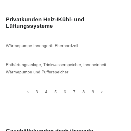
Privatkunden Heiz-/Kühl- und
Lüftungssysteme
Wärmepumpe Innengerät Eberhardzell
Enthärtungsanlage, Trinkwasserspeicher, Inneneinheit
Wärmepumpe und Pufferspeicher
3
4
5
6
7
8
9
Geschäftskunden dach+fassade