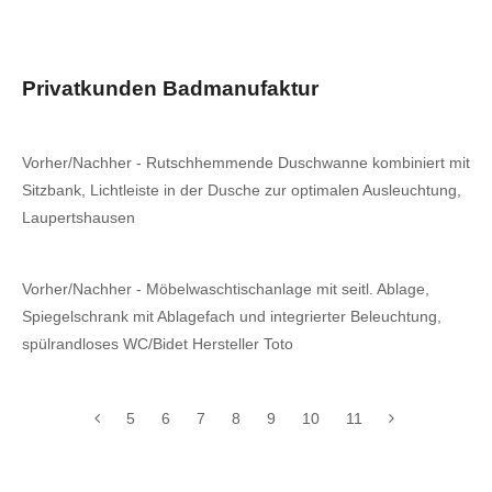
Privatkunden Badmanufaktur
Vorher/Nachher - Rutschhemmende Duschwanne kombiniert mit
Sitzbank, Lichtleiste in der Dusche zur optimalen Ausleuchtung,
Laupertshausen
Vorher/Nachher - Möbelwaschtischanlage mit seitl. Ablage,
Spiegelschrank mit Ablagefach und integrierter Beleuchtung,
spülrandloses WC/Bidet Hersteller Toto
5
6
7
8
9
10
11