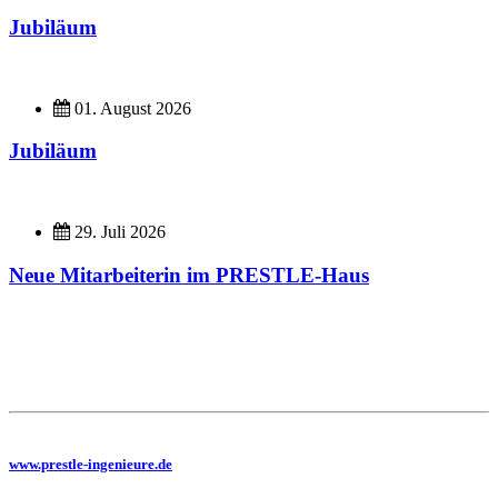
Jubiläum
01. August 2026
Jubiläum
29. Juli 2026
Neue Mitarbeiterin im PRESTLE-Haus
Imagefilme
Hier geht es zu unseren Imagefilmen
Sie benötigen eine Planung, dann besuchen Sie uns auf unserer Homepage
www.prestle-ingenieure.de