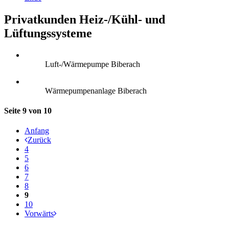
Privatkunden Heiz-/Kühl- und
Lüftungssysteme
Luft-/Wärmepumpe Biberach
Wärmepumpenanlage Biberach
Seite 9 von 10
Anfang
Zurück
4
5
6
7
8
9
10
Vorwärts