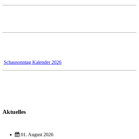
Öffnungszeiten im PRESTLE-Haus:
Ausstellung Mo - Fr 7 - 12 und 13 - 17 Uhr
Samstags ist die Ausstellung geschlossen!
Wir - das Badmanufaktur-Team - renovieren für unsere Kunden,
dadurch bleibt der Schausonntag bis 31.12.2026 wegen Umbau
geschlossen!
Schausonntag Kalender 2026
Kundendienst
Montag - Donnerstag 7 - 12 Uhr und 13 - 17 Uhr
Freitag 7 - 13 Uhr
Aktuelles
01. August 2026