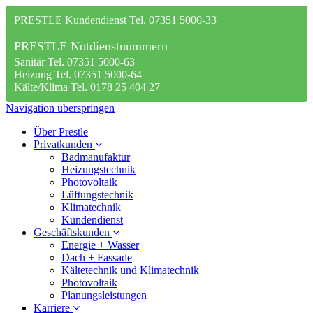
PRESTLE Kundendienst Tel. 07351 5000-33
PRESTLE Notdienstnummern
Sanitär Tel. 07351 5000-63
Heizung Tel. 07351 5000-64
Kälte/Klima Tel. 0178 25 404 27
Navigation überspringen
Über Prestle
Privatkunden
Badmanufaktur
Heizungstechnik
Photovoltaik
Lüftungstechnik
Klimatechnik
Kundendienst
Geschäftskunden
Energie + Wasser
Dach + Fassade
Kältetechnik und Klimatechnik
Photovoltaik
Planungsleistungen
Karriere