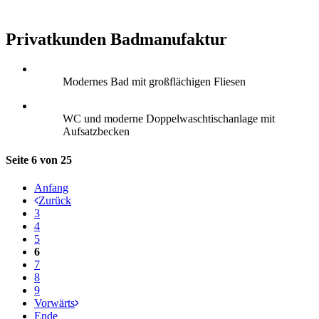
Privatkunden Badmanufaktur
Modernes Bad mit großflächigen Fliesen
WC und moderne Doppelwaschtischanlage mit
Aufsatzbecken
Seite 6 von 25
Anfang
Zurück
3
4
5
6
7
8
9
Vorwärts
Ende