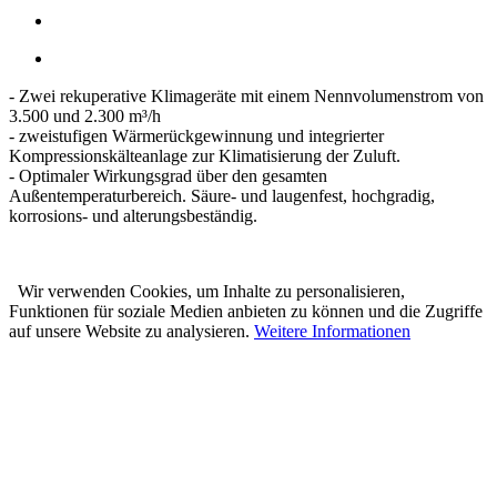
- Zwei rekuperative Klimageräte mit einem Nennvolumenstrom von
3.500 und 2.300 m³/h
- zweistufigen Wärmerückgewinnung und integrierter
Kompressionskälteanlage zur Klimatisierung der Zuluft.
- Optimaler Wirkungsgrad über den gesamten
Außentemperaturbereich. Säure- und laugenfest, hochgradig,
korrosions- und alterungsbeständig.
Wir verwenden Cookies, um Inhalte zu personalisieren,
Funktionen für soziale Medien anbieten zu können und die Zugriffe
auf unsere Website zu analysieren.
Weitere Informationen
Karl Prestle Sanitär-Heizung-
Flaschnerei GmbH & Co. KG
Freiburger Str. 40
88400 Biberach
Telefon: 07351 5000-0
E-Mail: info@prestle.de