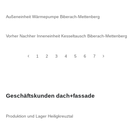
Außeneinheit Wärmepumpe Biberach-Mettenberg
Vorher Nachher Inneneinheit Kesseltausch Biberach-Mettenberg
1
2
3
4
5
6
7
Geschäftskunden dach+fassade
Produktion und Lager Heiligkreuztal