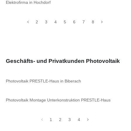
Elektrofirma in Hochdorf
2
3
4
5
6
7
8
Geschäfts- und Privatkunden Photovoltaik
Photovoltaik PRESTLE-Haus in Biberach
Photovoltaik Montage Unterkonstruktion PRESTLE-Haus
1
2
3
4