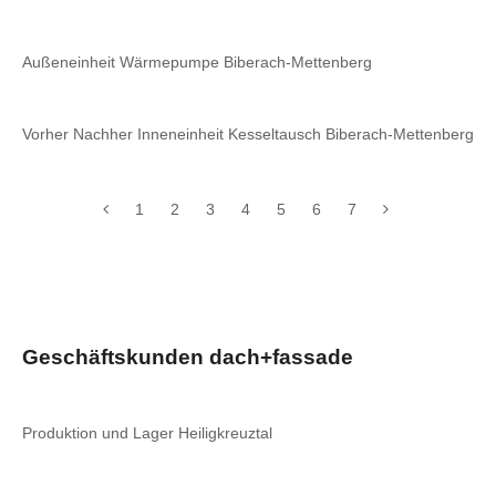
Außeneinheit Wärmepumpe Biberach-Mettenberg
Vorher Nachher Inneneinheit Kesseltausch Biberach-Mettenberg
1
2
3
4
5
6
7
Geschäftskunden dach+fassade
Produktion und Lager Heiligkreuztal