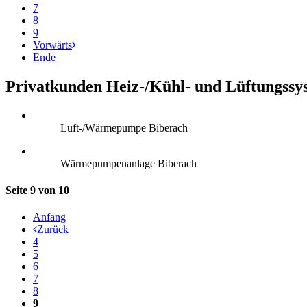
7
8
9
Vorwärts
Ende
Privatkunden Heiz-/Kühl- und Lüftungssy
Luft-/Wärmepumpe Biberach
Wärmepumpenanlage Biberach
Seite 9 von 10
Anfang
Zurück
4
5
6
7
8
9