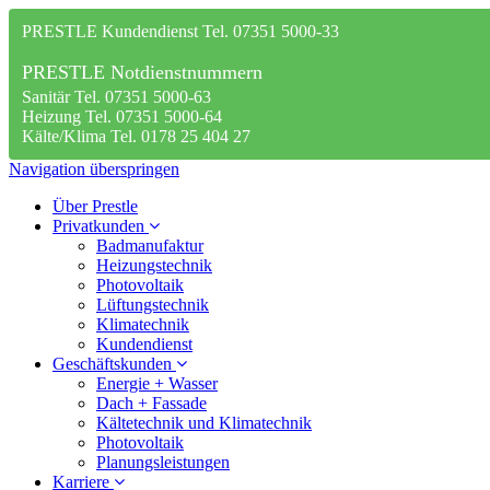
PRESTLE Kundendienst Tel. 07351 5000-33
PRESTLE Notdienstnummern
Sanitär Tel. 07351 5000-63
Heizung Tel. 07351 5000-64
Kälte/Klima Tel. 0178 25 404 27
Navigation überspringen
Über Prestle
Privatkunden
Badmanufaktur
Heizungstechnik
Photovoltaik
Lüftungstechnik
Klimatechnik
Kundendienst
Geschäftskunden
Energie + Wasser
Dach + Fassade
Kältetechnik und Klimatechnik
Photovoltaik
Planungsleistungen
Karriere