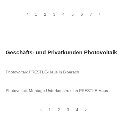
1
2
3
4
5
6
7
Geschäfts- und Privatkunden Photovoltaik
Photovoltaik PRESTLE-Haus in Biberach
Photovoltaik Montage Unterkonstruktion PRESTLE-Haus
1
2
3
4