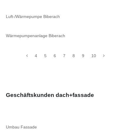
Luft-/Wärmepumpe Biberach
Wärmepumpenanlage Biberach
4
5
6
7
8
9
10
Geschäftskunden dach+fassade
Umbau Fassade