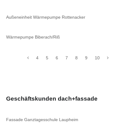
Außeneinheit Wärmepumpe Rottenacker
Wärmepumpe Biberach/Riß
4
5
6
7
8
9
10
Geschäftskunden dach+fassade
Fassade Ganztagesschule Laupheim