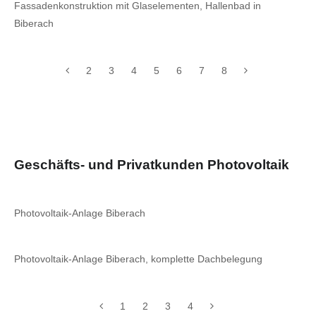
Fassadenkonstruktion mit Glaselementen, Hallenbad in
Biberach
2
3
4
5
6
7
8
Geschäfts- und Privatkunden Photovoltaik
Photovoltaik-Anlage Biberach
Photovoltaik-Anlage Biberach, komplette Dachbelegung
1
2
3
4