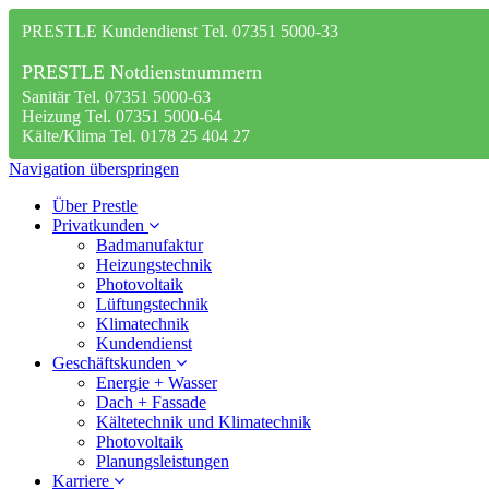
PRESTLE Kundendienst Tel. 07351 5000-33
PRESTLE Notdienstnummern
Sanitär Tel. 07351 5000-63
Heizung Tel. 07351 5000-64
Kälte/Klima Tel. 0178 25 404 27
Navigation überspringen
Über Prestle
Privatkunden
Badmanufaktur
Heizungstechnik
Photovoltaik
Lüftungstechnik
Klimatechnik
Kundendienst
Geschäftskunden
Energie + Wasser
Dach + Fassade
Kältetechnik und Klimatechnik
Photovoltaik
Planungsleistungen
Karriere