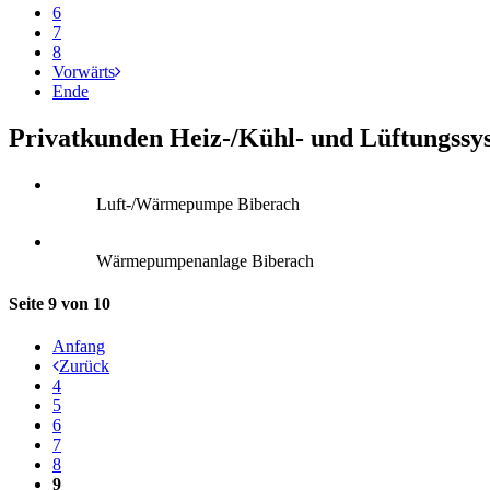
6
7
8
Vorwärts
Ende
Privatkunden Heiz-/Kühl- und Lüftungssy
Luft-/Wärmepumpe Biberach
Wärmepumpenanlage Biberach
Seite 9 von 10
Anfang
Zurück
4
5
6
7
8
9