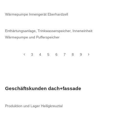
Wärmepumpe Innengerät Eberhardzell
Enthärtungsanlage, Trinkwasserspeicher, Inneneinheit
Wärmepumpe und Pufferspeicher
3
4
5
6
7
8
9
Geschäftskunden dach+fassade
Produktion und Lager Heiligkreuztal