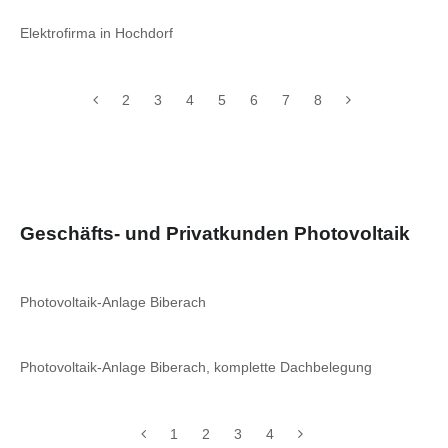
Elektrofirma in Hochdorf
2
3
4
5
6
7
8
Geschäfts- und Privatkunden Photovoltaik
Photovoltaik-Anlage Biberach
Photovoltaik-Anlage Biberach, komplette Dachbelegung
1
2
3
4