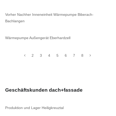
Vorher Nachher Inneneinheit Wärmepumpe Biberach-
Bachlangen
Wärmepumpe Außengerät Eberhardzell
2
3
4
5
6
7
8
Geschäftskunden dach+fassade
Produktion und Lager Heiligkreuztal