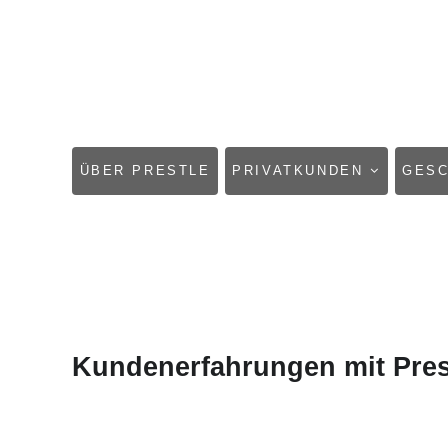
NAVIGATION
ÜBER PRESTLE
PRIVATKUNDEN
GES
ÜBERSPRINGEN
Kundenerfahrungen mit Pres