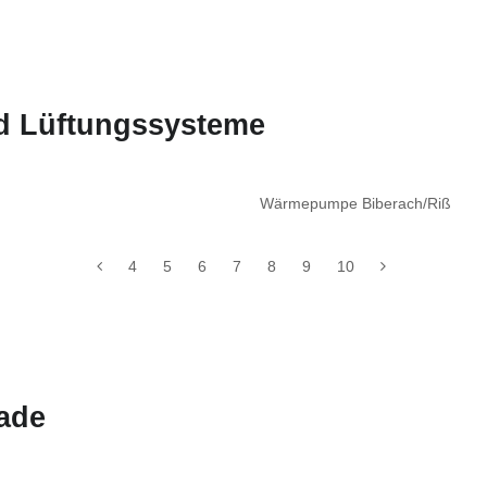
nd Lüftungssysteme
Wärmepumpe Biberach/Riß
4
5
6
7
8
9
10
ade