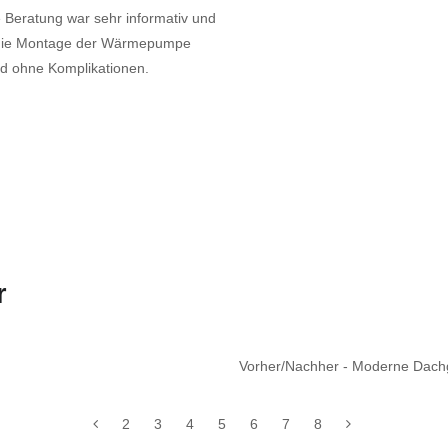
e Beratung war sehr informativ und
e die Montage der Wärmepumpe
und ohne Komplikationen.
r
Vorher/Nachher - Moderne Dach
2
3
4
5
6
7
8