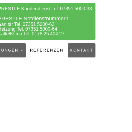
PRESTLE Kundendienst Tel. 07351 5000-33
PRESTLE Notdienstnummern
Sanitär Tel. 07351 5000-63
Heizung Tel. 07351 5000-64
Kälte/Klima Tel. 0178 25 404 27
TUNGEN
REFERENZEN
KONTAKT