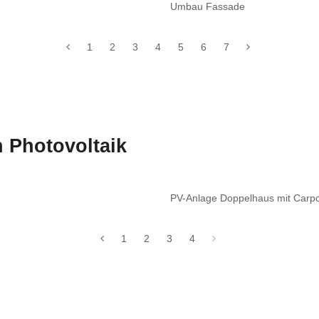
Umbau Fassade
1
2
3
4
5
6
7
 Photovoltaik
PV-Anlage Doppelhaus mit Carp
1
2
3
4